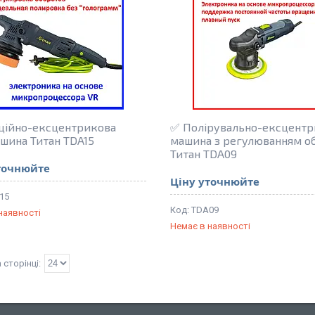
ційно-ексцентрикова
✅ Полірувально-ексцентр
шина Титан TDA15
машина з регулюванням о
Титан TDA09
точнюйте
Ціну уточнюйте
15
TDA09
наявності
Немає в наявності