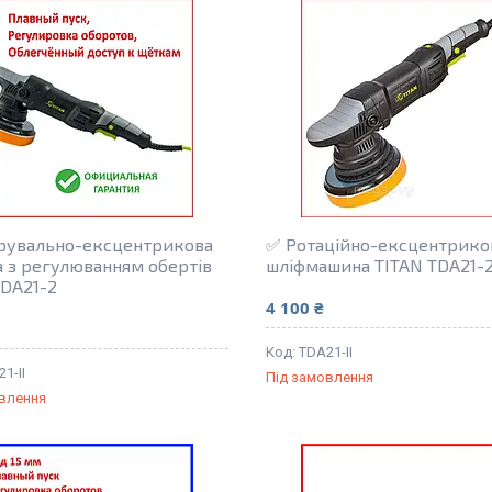
рувально-ексцентрикова
✅ Ротаційно-ексцентрико
 з регулюванням обертів
шліфмашина TITAN TDA21-
TDA21-2
4 100 ₴
TDA21-II
1-II
Під замовлення
овлення