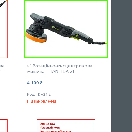
ва
✅ Ротаційно-ексцентрикова
2
машина TITAN TDA 21
4 100 ₴
TDA21-2
Під замовлення