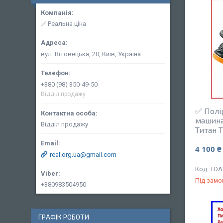
✅ Реальна ціна
вул. Вітовецька, 20, Київ, Україна
+380 (98) 350-49-50
Відділ продажу
✅ Полі
машина
Відділ продажу
Титан 
4 100 ₴
real.org.ua@gmail.com
TDA2
Під зам
+380983504950
ГРАФІК РОБОТИ