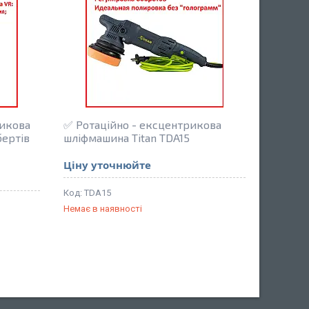
икова
✅ Ротаційно - ексцентрикова
бертів
шліфмашина Titan TDA15
Ціну уточнюйте
TDA15
Немає в наявності