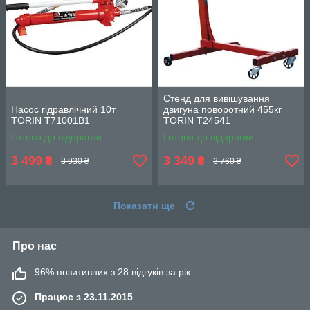
Стенд для вивішування
Насос гідравлічний 10т
двигуна поворотний 455кг
TORIN T71001B1
TORIN T24541
Готово до відправки
Готово до відправки
3 499
3 349
₴
₴
3 930 ₴
3 760 ₴
Показати ще
Про нас
96% позитивних з 28 відгуків за рік
Працює з 23.11.2015