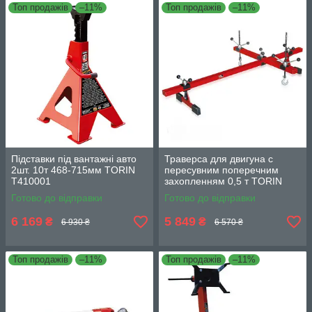
Топ продажів
–11%
Топ продажів
–11%
Підставки під вантажні авто
Траверса для двигуна c
2шт. 10т 468-715мм TORIN
пересувним поперечним
T410001
захопленням 0,5 т TORIN
TRW04006
Готово до відправки
Готово до відправки
6 169
5 849
₴
₴
6 930 ₴
6 570 ₴
Топ продажів
–11%
Топ продажів
–11%