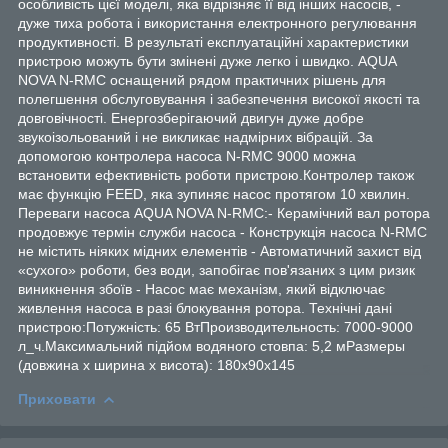
особливість цієї моделі, яка відрізняє її від інших насосів, -
дуже тиха робота і використання електронного регулювання
продуктивності. В результаті експлуатаційні характеристики
пристрою можуть бути змінені дуже легко і швидко. AQUA
NOVA N-RMC оснащений рядом практичних рішень для
полегшення обслуговування і забезпечення високої якості та
довговічності. Енергозберігаючий двигун дуже добре
звукоізольований і не викликає надмірних вібрацій. За
допомогою контролера насоса N-RMC 9000 можна
встановити ефективність роботи пристрою.Контролер також
має функцію FEED, яка зупиняє насос протягом 10 хвилин.
Переваги насоса AQUA NOVA N-RMC:- Керамічний вал ротора
продовжує термін служби насоса - Конструкція насоса N-RMC
не містить ніяких мідних елементів - Автоматичний захист від
«сухого» роботи, без води, запобігає пов'язаних з цим ризик
виникнення збоїв - Насос має механізм, який відключає
живлення насоса в разі блокування ротора. Технічні дані
пристрою:Потужність: 65 ВтПроизводительность: 7000-9000
л_ч.Максимальний підйом водяного стовпа: 5,2 мРазмеры
(довжина х ширина х висота): 180x90x145
Приховати