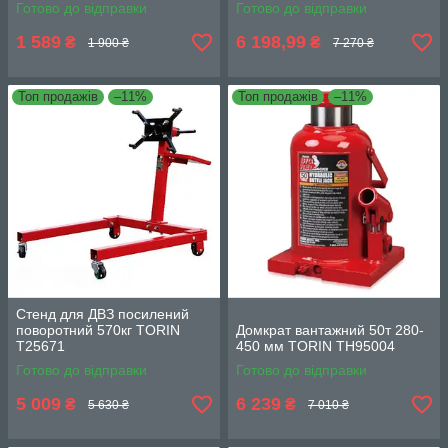
Готово до відправки
Готово до відправки
1 589
6 198,99
₴
₴
1 900 ₴
7 270 ₴
Топ продажів
–11%
Топ продажів
–11%
Стенд для ДВЗ посилений
поворотний 570кг TORIN
Домкрат вантажний 50т 280-
T25671
450 мм TORIN TH95004
Готово до відправки
Готово до відправки
5 009
6 239
₴
₴
5 630 ₴
7 010 ₴