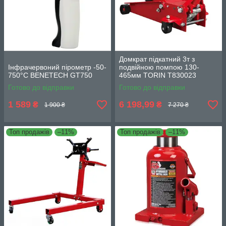
Домкрат підкатний 3т з
Інфрачервоний пірометр -50-
подвійною помпою 130-
750°C BENETECH GT750
465мм TORIN T830023
Готово до відправки
Готово до відправки
1 589
6 198,99
₴
₴
1 900 ₴
7 270 ₴
Топ продажів
–11%
Топ продажів
–11%