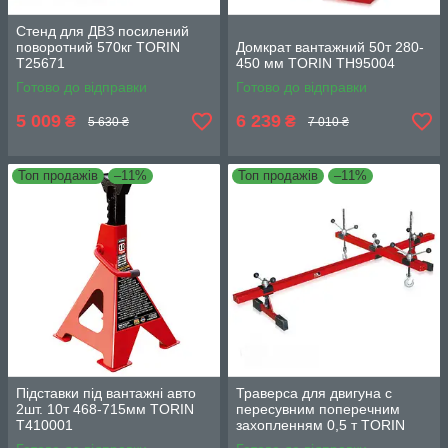
Стенд для ДВЗ посилений
поворотний 570кг TORIN
Домкрат вантажний 50т 280-
T25671
450 мм TORIN TH95004
Готово до відправки
Готово до відправки
5 009
6 239
₴
₴
5 630 ₴
7 010 ₴
Топ продажів
–11%
Топ продажів
–11%
Підставки під вантажні авто
Траверса для двигуна c
2шт. 10т 468-715мм TORIN
пересувним поперечним
T410001
захопленням 0,5 т TORIN
TRW04006