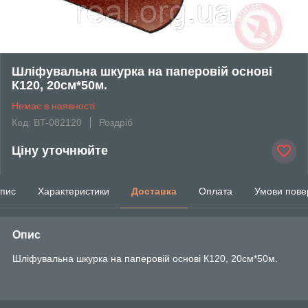
Шліфувальна шкурка на паперовій основі
К120, 20см*50м.
Немає в наявності
Код: BT-082120
Роздріб
Ціну уточнюйте
пис
Характеристики
Доставка
Оплата
Умови пове
Опис
Шліфувальна шкурка на паперовій основі К120, 20см*50м.