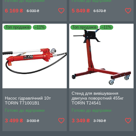
Готово до відправки
Готово до відправки
6 169
5 849
₴
₴
6 930 ₴
6 570 ₴
Топ продажів
–11%
Топ продажів
–11%
Стенд для вивішування
Насос гідравлічний 10т
двигуна поворотний 455кг
TORIN T71001B1
TORIN T24541
Готово до відправки
Готово до відправки
3 499
3 349
₴
₴
3 930 ₴
3 760 ₴