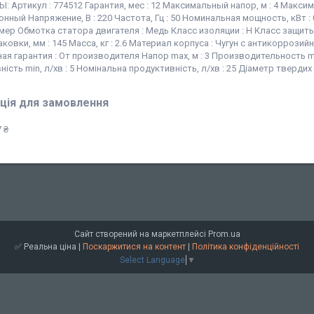
 Артикул : 774512 Гарантия, мес : 12 Максимальный напор, м : 4 Максим
нный Напряжение, В : 220 Частота, Гц : 50 Номинальная мощность, кВт : 
ер Обмотка статора двигателя : Медь Класс изоляции : Н Класс защиты :
ковки, мм : 145 Масса, кг : 2.6 Материал корпуса : Чугун с антикоррози
я гарантия : От производителя Напор max, м : 3 Производительность max, л
ість min, л/хв : 5 Номінальна продуктивність, л/хв : 25 Діаметр твердих 
ція для замовлення
 ₴
Сайт створений на маркетплейсі
Prom.ua
✅ Реальна ціна |
Поскаржитися на контент
|
Політика конфіденційності
Select Language
▼