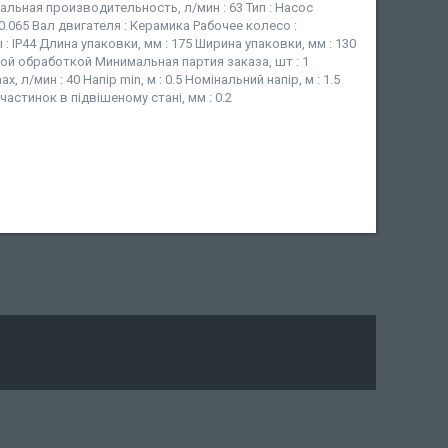
альная производительность, л/мин : 63 Тип : Насос
0.065 Вал двигателя : Керамика Рабочее колесо :
 IP44 Длина упаковки, мм : 175 Ширина упаковки, мм : 130
йной обработкой Минимальная партия заказа, шт : 1
/мин : 40 Напір min, м : 0.5 Номінальний напір, м : 1.5
частинок в підвішеному стані, мм : 0.2