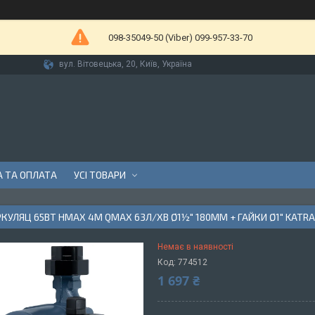
098-35049-50 (Viber) 099-957-33-70
вул. Вітовецька, 20, Київ, Україна
 ТА ОПЛАТА
УСІ ТОВАРИ
КУЛЯЦ 65ВТ HMAX 4М QMAX 63Л/ХВ Ø1½" 180ММ + ГАЙКИ Ø1" KATRA
Немає в наявності
Код:
774512
1 697 ₴