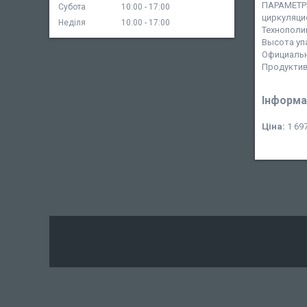
ПАРАМЕТРЫ:
Субота
10:00
17:00
циркуляцио
Неділя
10:00
17:00
Технополим
Высота упа
Официальна
Продуктивн
Інформа
Ціна:
1 697