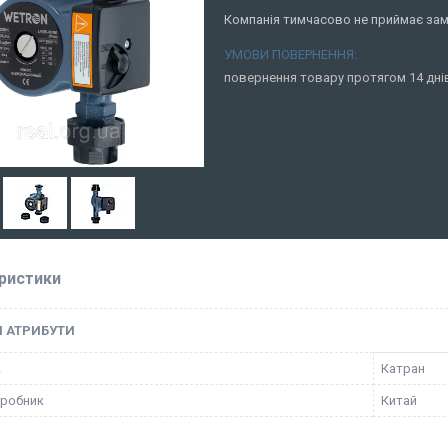
Компанія тимчасово не приймає за
повернення товару протягом 14 дн
ристики
І АТРИБУТИ
к
Катран
иробник
Китай