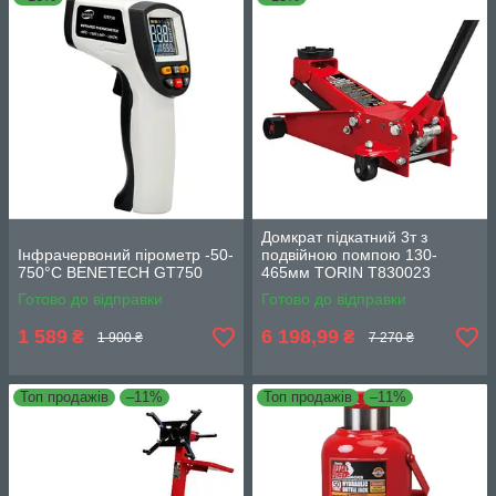
Домкрат підкатний 3т з
Інфрачервоний пірометр -50-
подвійною помпою 130-
750°C BENETECH GT750
465мм TORIN T830023
Готово до відправки
Готово до відправки
1 589
6 198,99
₴
₴
1 900 ₴
7 270 ₴
Топ продажів
–11%
Топ продажів
–11%