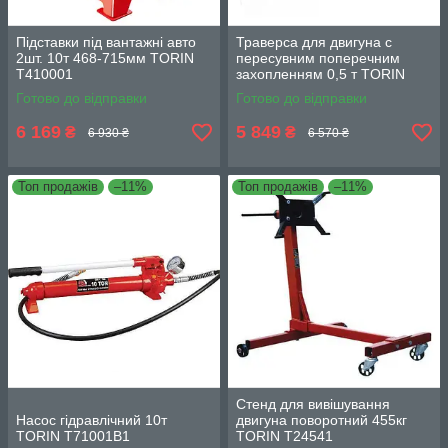
Підставки під вантажні авто
Траверса для двигуна c
2шт. 10т 468-715мм TORIN
пересувним поперечним
T410001
захопленням 0,5 т TORIN
TRW04006
Готово до відправки
Готово до відправки
6 169
5 849
₴
₴
6 930 ₴
6 570 ₴
Топ продажів
–11%
Топ продажів
–11%
Стенд для вивішування
Насос гідравлічний 10т
двигуна поворотний 455кг
TORIN T71001B1
TORIN T24541