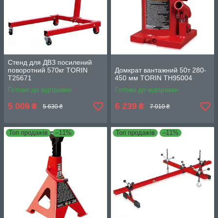
Стенд для ДВЗ посилений
поворотний 570кг TORIN
Домкрат вантажний 50т 280-
T25671
450 мм TORIN TH95004
Готово до відправки
Готово до відправки
5 009
6 239
₴
₴
5 630 ₴
7 010 ₴
Топ продажів
–11%
Топ продажів
–11%