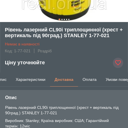
Рівень лазерний CL90i триплощинної (хрест +
вертикаль під 90град.) STANLEY 1-77-021
Немає в наявності
Код: 1-77-021
Роздріб
Ціну уточнюйте
пис
Характеристики
Доставка
Оплата
Умови пове
Опис
Рівень лазерний CL90i триплощинної (хрест + вертикаль під
90град.) STANLEY 1-77-021
Виробник: Stanley; Країна виробник: США; Гарантійний
термін: 12міс