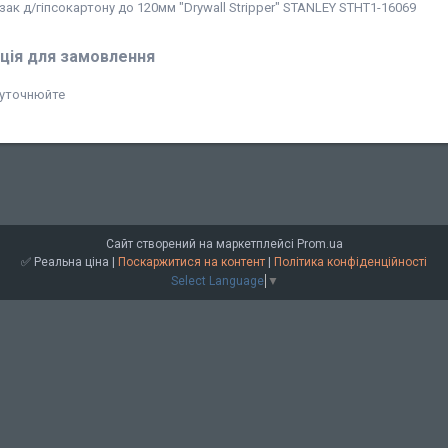
зак д/гіпсокартону до 120мм "Drywall Stripper" STANLEY STHT1-16069
ція для замовлення
 уточнюйте
Сайт створений на маркетплейсі
Prom.ua
✅ Реальна ціна |
Поскаржитися на контент
|
Політика конфіденційності
Select Language
▼