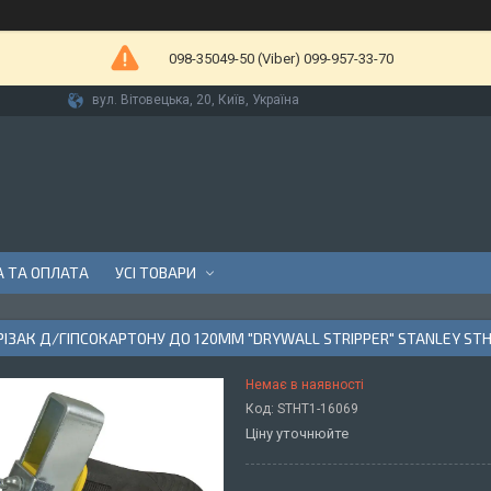
098-35049-50 (Viber) 099-957-33-70
вул. Вітовецька, 20, Київ, Україна
 ТА ОПЛАТА
УСІ ТОВАРИ
ІЗАК Д/ГІПСОКАРТОНУ ДО 120ММ "DRYWALL STRIPPER" STANLEY STH
Немає в наявності
Код:
STHT1-16069
Ціну уточнюйте