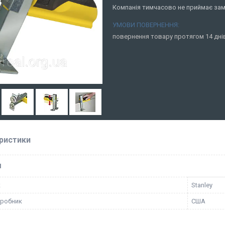
Компанія тимчасово не приймає за
повернення товару протягом 14 дн
ристики
І
к
Stanley
иробник
США