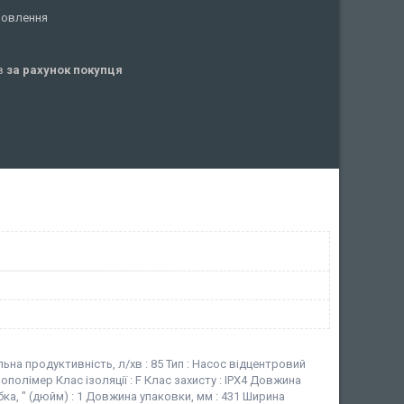
мовлення
ів
за рахунок покупця
льна продуктивність, л/хв : 85 Тип : Насос відцентровий
нополімер Клас ізоляції : F Клас захисту : IPX4 Довжина
ка, " (дюйм) : 1 Довжина упаковки, мм : 431 Ширина