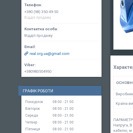
+380 (98) 350-49-50
Відділ продажу
Відділ продажу
real.org.ua@gmail.com
Характе
+380983504950
ОСНОВН
ГРАФІК РОБОТИ
Виробни
Понеділок
08:00
21:00
Країна в
Вівторок
08:00
21:00
Середа
08:00
21:00
ПАРАМЕТРИ:
Четвер
08:00
21:00
Напруга, В
Пʼятниця
08:00
21:00
кабелю, м 