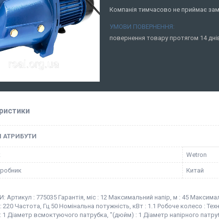
Компанія тимчасово не приймає за
повернення товару протягом 14 дн
ристики
І АТРИБУТИ
к
Wetron
иробник
Китай
 Артикул : 775035 Гарантія, міс : 12 Максимальний напір, м : 45 Максима
 : 220 Частота, Гц 50 Номінальна потужність, кВт : 1.1 Робоче колесо : Тех
: 1 Діаметр всмоктуючого патрубка, "(дюйм) : 1 Діаметр напірного патруб