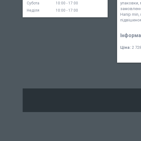
упаковки, 
Субота
10:00
17:00
замовлення
Неділя
10:00
17:00
Напір min,
підвішеному
Інформа
Ціна:
2 728