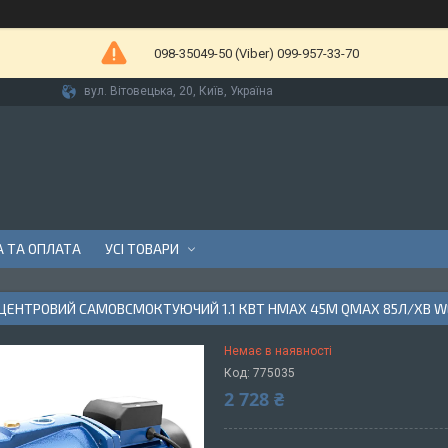
098-35049-50 (Viber) 099-957-33-70
вул. Вітовецька, 20, Київ, Україна
 ТА ОПЛАТА
УСІ ТОВАРИ
ДЦЕНТРОВИЙ САМОВСМОКТУЮЧИЙ 1.1 КВТ HMAX 45М QMAX 85Л/ХВ W
Немає в наявності
Код:
775035
2 728 ₴