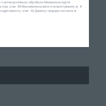
авун з антикорозійною обробкою Мінімальна партія
ть max, л/хв : 85 Максимальна висота всмоктування, м : 8
 продуктивність, л/хв : 50 Діаметр твердих частинок в