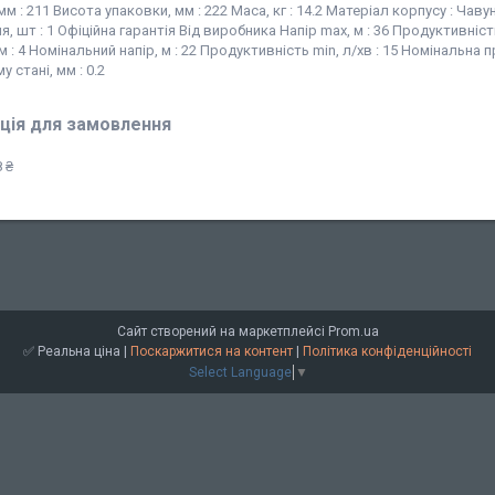
мм : 211 Висота упаковки, мм : 222 Маса, кг : 14.2 Матеріал корпусу : Ч
, шт : 1 Офіційна гарантія Від виробника Напір max, м : 36 Продуктивніс
 м : 4 Номінальний напір, м : 22 Продуктивність min, л/хв : 15 Номінальна
 стані, мм : 0.2
ція для замовлення
 ₴
Сайт створений на маркетплейсі
Prom.ua
✅ Реальна ціна |
Поскаржитися на контент
|
Політика конфіденційності
Select Language
▼