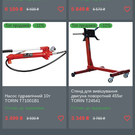
6 169
5 849
₴
₴
6 930 ₴
6 570 ₴
Топ продажів
–11%
Топ продажів
–11%
Стенд для вивішування
Насос гідравлічний 10т
двигуна поворотний 455кг
TORIN T71001B1
TORIN T24541
Готово до відправки
Готово до відправки
3 499
3 349
₴
₴
3 930 ₴
3 760 ₴