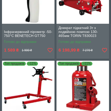
Домкрат підкатний 3т з
Інфрачервоний пірометр -50-
подвійною помпою 130-
750°C BENETECH GT750
465мм TORIN T830023
Готово до відправки
Готово до відправки
1 589
6 198,99
₴
₴
1 900 ₴
7 270 ₴
Топ продажів
–11%
Топ продажів
–11%