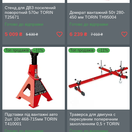
Стенд для ДВЗ посилений
поворотний 570кг TORIN
Домкрат вантажний 50т 280-
T25671
450 мм TORIN TH95004
Готово до відправки
Готово до відправки
5 009
6 239
₴
₴
5 630 ₴
7 010 ₴
Топ продажів
–11%
Топ продажів
–11%
Підставки під вантажні авто
Траверса для двигуна c
2шт. 10т 468-715мм TORIN
пересувним поперечним
T410001
захопленням 0,5 т TORIN
TRW04006
Готово до відправки
Готово до відправки