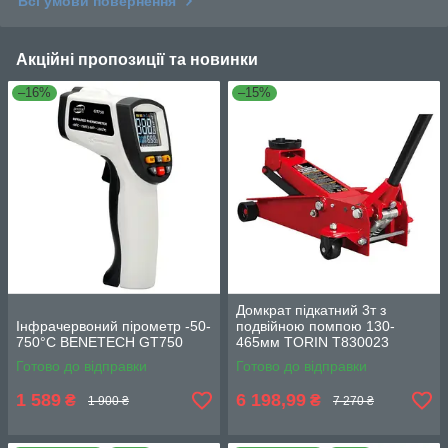
Всі умови повернення
Акційні пропозиції та новинки
–16%
–15%
Домкрат підкатний 3т з
Інфрачервоний пірометр -50-
подвійною помпою 130-
750°C BENETECH GT750
465мм TORIN T830023
Готово до відправки
Готово до відправки
1 589
6 198,99
₴
₴
1 900 ₴
7 270 ₴