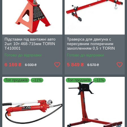
Підставки під вантажні авто
Траверса для двигуна c
2шт. 10т 468-715мм TORIN
пересувним поперечним
T410001
захопленням 0,5 т TORIN
TRW04006
Готово до відправки
Готово до відправки
6 169
5 849
₴
₴
6 930 ₴
6 570 ₴
Топ продажів
–11%
Топ продажів
–11%