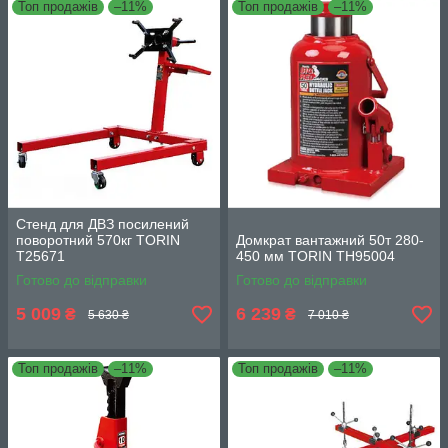
Топ продажів
–11%
Топ продажів
–11%
Стенд для ДВЗ посилений
поворотний 570кг TORIN
Домкрат вантажний 50т 280-
T25671
450 мм TORIN TH95004
Готово до відправки
Готово до відправки
5 009
6 239
₴
₴
5 630 ₴
7 010 ₴
Топ продажів
–11%
Топ продажів
–11%