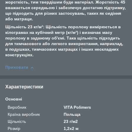
жорсткість, тим твердішим буде матеріал. Жорсткість 45
вважається середньою і забезпечує достатню підтримку,
що підходить для різних застосувань, таких як сидіння
або матраци.
Щільність 23 кг/м³:
Щільність поролону вимірюється в
кілограмах на кубічний метр (кг/м³) і визначає масу
поролону в заданому об'ємі.
Т
ака щільність підходить
для тимчасового або легкого використання, наприклад,
в подушках, тимчасових матрацах і інших нескладних
конструкціях.
Приховати
Характеристики
Основні
Виробник
VITA Polimers
Країна виробник
Польща
Щільність
23 г/м2
Розмір
1,2х2 м