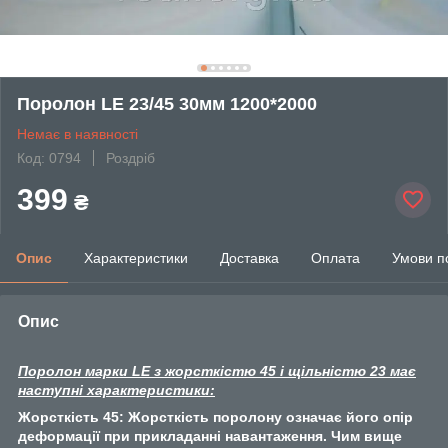
Поролон LE 23/45 30мм 1200*2000
Немає в наявності
Код: 0794
Роздріб
399
₴
Опис
Характеристики
Доставка
Оплата
Умови п
Опис
Поролон марки LE з жорсткістю 45 і щільністю 23 має
наступні характеристики:
Жорсткість 45:
Жорсткість поролону означає його опір
деформації при прикладанні навантаження. Чим вище