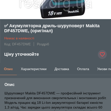
✅ Акумуляторна дриль-шуруповерт Makita
DF457DWE, (оригінал)
Немає в наявності
Код: DF457DWE
Роздріб
Ціну уточнюйте
Опис
Характеристики
Доставка
Оплата
Умови п
Опис
Шуруповерт Makita DF457DWE ― професійний інструмент
призначений для виконання сверлительных і монтажних робіт.
Модель працює від 18 Li-Ion акумуляторної батареї ємністю
1,3 а/год, Час зарядки цього акумулятора складає всього 60