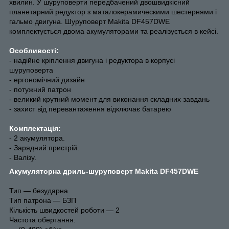
хвилин. У шуруповерти передбачений двошвидкісний
планетарний редуктор з маталокерамическими шестернями і
гальмо двигуна. Шуруповерт Makita DF457DWE
комплектується двома акумуляторами та реалізується в кейсі.
Особливості:
- надійне кріплення двигуна і редуктора в корпусі
шуруповерта
- ергономічний дизайн
- потужний патрон
- великий крутний момент для виконання складних завдань
- захист від перевантаження відключає батарею
Комплектація:
- 2 акумулятора.
- Зарядний пристрій.
- Валізу.
Акумуляторна дриль-шуруповерт Makita DF457DWE
Тип ― безударна
Тип патрона ― БЗП
Кількість швидкостей роботи ― 2
Частота обертання: