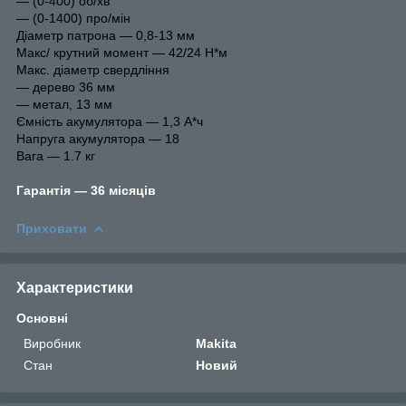
― (0-400) об/хв
― (0-1400) про/мін
Діаметр патрона ― 0,8-13 мм
Макс/ крутний момент ― 42/24 Н*м
Макс. діаметр свердління
― дерево 36 мм
― метал, 13 мм
Ємність акумулятора ― 1,3 А*ч
Напруга акумулятора ― 18
Вага ― 1.7 кг
Гарантія ― 36 місяців
Приховати
Характеристики
Основні
Виробник
Makita
Стан
Новий