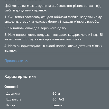
Цей матеріал можна зустріти в абсолютно різних речах - від
меблів до дитячих іграшок.
1. Синтепон застосовують для оббивки меблів, завдяки йому
виходить створити красиву форму і надати м'якість виробу.
2. Як наповнювач для верхнього одягу.
3. Ним наповнюють подушки, матраци, ковдри, чохли і т.д. Він
не втрачає форму навіть при машинному пранні.
4. Його використовують в якості наповнювача дитячих м'яких
іграшок.
Приховати
Характеристики
Основні
Довжина
60 м
Щільність
60 г/м2
Колір
Білий