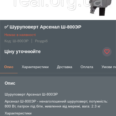
✅ Шуруповерт Арсенал Ш-800ЭР
Немає в наявності
Код: Ш-800ЭР
Роздріб
Ціну уточнюйте
Опис
Характеристики
Доставка
Оплата
Умови п
Опис
Шуруповерт Арсенал Ш-800ЭР
Арсенал Ш-800ЭР - ненаголошений шуруповерт, потужність:
800 Вт, патрон під біти, живлення від мережі, вага: 2.3 кг
Характеристики