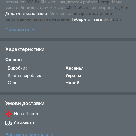
потужність
800 Вт
Кількість швидкостей роботи
1 скор.
Макс.
число оборотів холостого ходу
4000 об/хв
Тип патрона
під біти
Додаткові можливості
Можливості
реверс, електронне
регулювання частоти обертання
Габарити і вага
Вага
2.3 кг
Приховати
Характеристики
Основні
Виробник
Арсенал
Країна виробник
Україна
Стан
Новий
Умови доставки
Нова Пошта
Самовивіз
Всі умови доставки