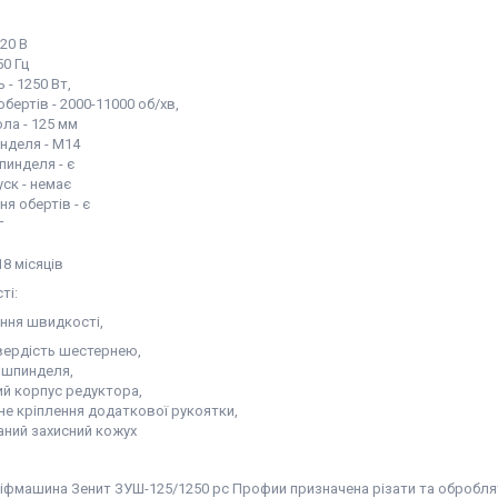
220 В
50 Гц
 - 1250 Вт,
обертів - 2000-11000 об/хв,
ла - 125 мм
нделя - М14
пинделя - є
ск - немає
я обертів - є
г
18 місяців
ті:
ання швидкості,
твердість шестернею,
 шпинделя,
ий корпус редуктора,
йне кріплення додаткової рукоятки,
аний захисний кожух
фмашина Зенит ЗУШ-125/1250 рс Профии призначена різати та обробляти т