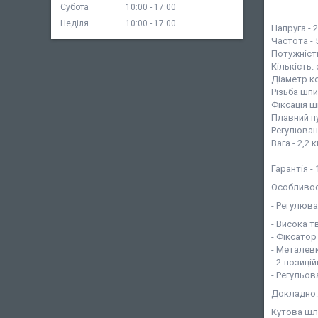
Субота
10:00
17:00
Неділя
10:00
17:00
Напруга - 
Частота - 
Потужність
Кількість. 
Діаметр ко
Різьба шпи
Фіксація ш
Плавний пу
Регулюванн
Вага - 2,2 к
Гарантія - 
Особливос
- Регулюв
- Висока 
- Фіксатор
- Металев
- 2-позиці
- Регульов
Докладно:
Кутова шлі