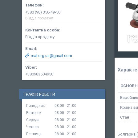
+380 (98) 350-49-50
Відділ продажу
Відділ продажу
real.org.ua@gmail.com
Характе
+380983504950
ОСНОВН
ГРАФІК РОБОТИ
Виробни
Понеділок
08:00
21:00
Країна в
Вівторок
08:00
21:00
Стан
Середа
08:00
21:00
Четвер
08:00
21:00
Пʼятниця
08:00
21:00
Болгарка 