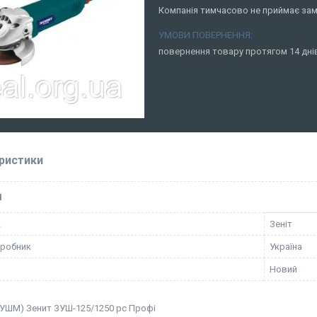
Компанія тимчасово не приймає за
повернення товару протягом 14 дн
ристики
І
к
Зеніт
иробник
Україна
Новий
(УШМ) Зенит ЗУШ-125/1250 рс Профі