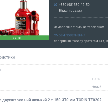
+380 (98) 350-49-50
Відділ продажу
Замовлення тільки за телефоном
9 днів
повернення товару протягом 14 дн
ристики
І
к
TORIN
Новий
 двухштоковый низький 2 т 150-370 мм TORIN TF0202