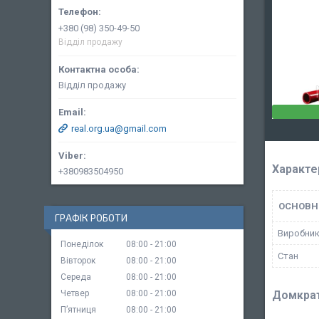
+380 (98) 350-49-50
Відділ продажу
Відділ продажу
real.org.ua@gmail.com
Характе
+380983504950
ОСНОВН
ГРАФІК РОБОТИ
Виробни
Понеділок
08:00
21:00
Стан
Вівторок
08:00
21:00
Середа
08:00
21:00
Четвер
08:00
21:00
Домкрат
Пʼятниця
08:00
21:00