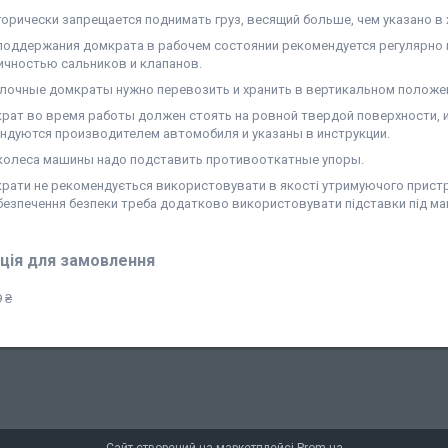
горически запрещается поднимать груз, весящий больше, чем указано в
поддержания домкрата в рабочем состоянии рекомендуется регулярно 
ичностью сальников и клапанов.
лочные домкраты нужно перевозить и хранить в вертикальном положе
рат во время работы должен стоять на ровной твердой поверхности, и
ндуются производителем автомобиля и указаны в инструкции.
колеса машины надо подставить противооткатные упоры.
рати не рекомендується використовувати в якості утримуючого пристр
безпечення безпеки треба додатково використовувати підставки під ма
ція для замовлення
 ₴
Сайт створений на маркетплейсі
Prom.ua