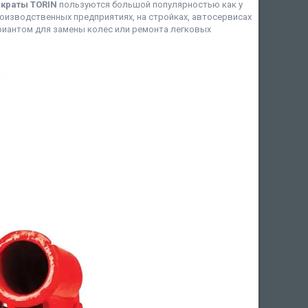
краты TORIN
пользуются большой популярностью как у
роизводственных предприятиях, на стройках, автосервисах
риантом для замены колес или ремонта легковых