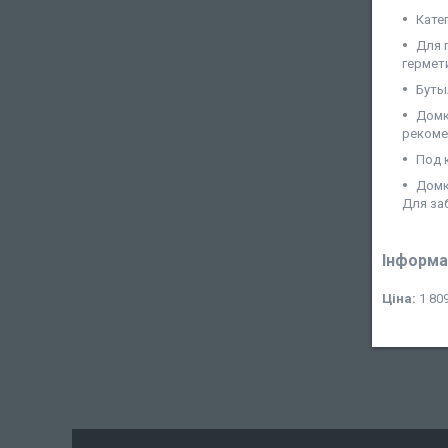
Кате
Для 
гермет
Буты
Домк
рекоме
Под 
Домк
Для за
Інформа
Ціна:
1 809