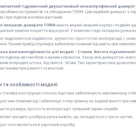
компактний гідравлічний двухштоковый низькопрофільний домкрат
иробника інструментів та обладнання TORIN. Цей надійний домкрат з сер
в і при підйомі всіляких вантажів.
ні пляшкові домкрати TORIN
мають міцний зварний корпус і подвійні ущ
іальне захисне покриття від корозії. У комплекті йде складова ручка-ва
т відрізняється надійністю, зручністю і простотою експлуатації, і, нез
ня. Ручний привід плунжера забезпечує плавний хід навіть при невелик
на вантажопідйомність цієї моделі - 2 тонни.
Висота підхоплення/
ля підйому автомобілів з малим кліренсом. Зазор між домкратом і ва
им всередині штока. Хід гвинта - 60 мм. Такі характеристики дозволяю
антажами при ремонті та монтажі.
и та особливості моделі:
 сталева конструкція і плоска підстава забезпечують максимальну стійкі
рат має плавний хід і забезпечує точну зупинку на заданій висоті при н
ктні розміри, простота експлуатації і тривалий термін служби.
мплект входить розбірна ручка-важіль, що складається з трьох частин.
рат поставляється в картонній коробці.