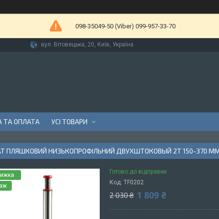
098-35049-50 (Viber) 099-957-33-70
вул. Вітовецька, 20, Київ, Україна
 ТА ОПЛАТА
УСІ ТОВАРИ
Т ПЛЯШКОВИЙ НИЗЬКОПРОФІЛЬНИЙ ДВУХШТОКОВЫЙ 2Т 150-370 ММ 
Готово до відправки
Код:
TF0202
даж
1 809 ₴
2 030 ₴