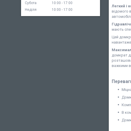
Субота
10:00
17:00
Легкий і 
Неділя
10:00
17:00
відомого в
автомобілі
Гідравліч
мають спец
Цей домкра
навантажен
Максималь
домкрат д
розташован
важкими в
Переваг
Міцна
Домк
Компа
В ко
Домк