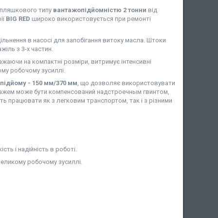
пляшкового типу
вантажопідйомністю 2 тонни
від
ії
BIG RED
широко використовується при ремонті
ільнення в насосі для запобігання витоку масла. Штоки
жіль з 3-х частин.
важаючи на компактні розміри, витримує інтенсивні
ому робочому зусиллі.
підйому - 150 мм/370 мм
, що дозволяє використовувати
нтажем може бути компенсований надстроечным гвинтом,
ть працювати як з легковим транспортом, так і з різними
сть і надійність в роботі.
евеликому робочому зусиллі.