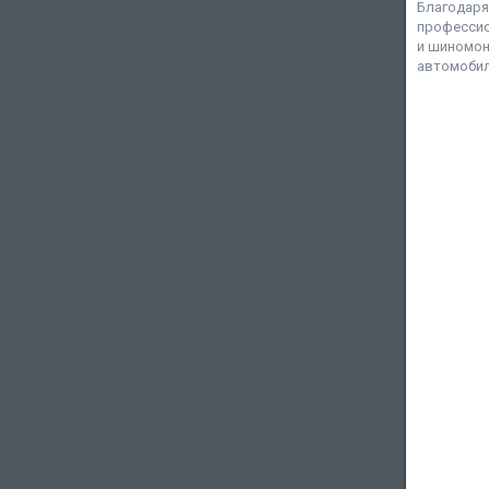
Благодаря
профессио
и шиномон
автомобил