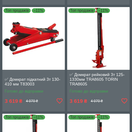
Топ продажів
–11%
Топ продажів
–11%
✅ Домкрат рейковий 3т 125-
✅ Домкрат підкатний 3т 130-
1330мм TRA8605 TORIN
410 мм T83003
TRA8605
Готово до відправки
Готово до відправки
3 619
3 619
₴
₴
4 070 ₴
4 070 ₴
Топ продажів
–11%
Топ продажів
–11%