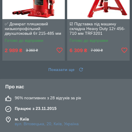
✅ Домкрат пляшковий
☑️ Підставка під машину
низькопрофільний
складна Heavy Duty 12т 456-
двухштоковый 6т 215-485 мм
710 мм TRF3201
TF0602 TORIN TF0602
Готово до відправки
Готово до відправки
2 989
6 309
₴
₴
3 360 ₴
7 090 ₴
Показати ще
Про нас
96% позитивних з 28 відгуків за рік
Працює з 23.11.2015
м. Київ
вул. Вітовецька, 20, Київ, Україна