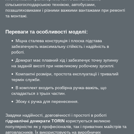
сільськогосподарською технікою, автобусами,
позашляховиками і різними важкими вантажами при ремонті
та монтажі.
Переваги та особливості моделі:
Міцна сталева конструкція і плоска підстава
забезпечують максимальну стійкість і надійність в
роботі.
Домкрат має плавний хід і забезпечує точну зупинку
на заданій висоті при невеликому робочому зусиллі.
Компактні розміри, простота експлуатації і тривалий
термін служби.
В комплект входить розбірна ручка-важіль, що
складається з трьох частин.
Збоку є ручка для перенесення.
Завдяки надійності, довговічності і простоті в роботі
гідравлічні домкрати TORIN
користуються великою
популярністю як у професіоналів, так і приватних майстрів та
автовласників. Їх використовують на виробничих