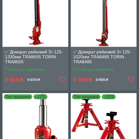
✅ Домкрат рейковий 3т 125-
✅ Домкрат рейковий 3т 125-
1330мм TRA8605 TORIN
1020мм TRA8485 TORIN
TRA8605
TRA8485
Готово до відправки
Готово до відправки
3 619
3 469
₴
₴
4 070 ₴
3 900 ₴
Топ продажів
–11%
Топ продажів
–11%