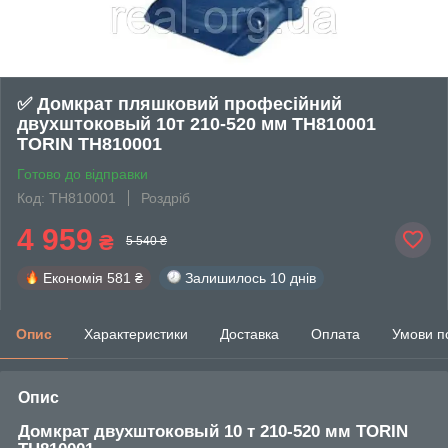
✅ Домкрат пляшковий професійний
двухштоковый 10т 210-520 мм TH810001
TORIN TH810001
Готово до відправки
Код: TH810001
Роздріб
4 959
₴
5 540 ₴
Економія
581 ₴
Залишилось
10 днів
Опис
Характеристики
Доставка
Оплата
Умови п
Опис
Домкрат двухштоковый 10 т 210-520 мм TORIN