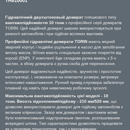
TH810001
Гідравлічний двухштоковый домкрат
пляшкового типу
вантажопідйомністю 10 тонн
з професійної серії домкратів
TORIN. Цей надійний домкрат широко використовується при
ремонті автомобілів і при підйомі всіляких вантажів.
Професійні гідравлічні домкрати TORIN
мають міцний
зварний корпус і подвійні ущільнення в насосі для запобігання
витоку масла. Штоки мають спеціальне захисне покриття від
корозії (ENP). У комплекті йде складова ручка-важіль з 3-х
частин, а збоку домкрата є ручка-скоба для перенесення.
Цей домкрат відрізняється надійністю, зручністю і простотою
експлуатації, і, незважаючи на компактні розміри, витримує
інтенсивні навантаження. Ручний привід плунжера забезпечує
плавний хід навіть при невеликому робочому зусиллі.
Максимальна вантажопідйомність цієї моделі - 10
тонн.
Висота підхоплення/підйому - 210 мм/520 мм
, що
дозволяє використовувати домкрат для підйому автомобілів з
великим кліренсом. Зазор між домкратом і вантажем може
бути компенсований надстроечным гвинтом, розташованим
всередині штока. Такі характеристики дозволяють працювати
як з легковим транспортом, так і з вантажівками,