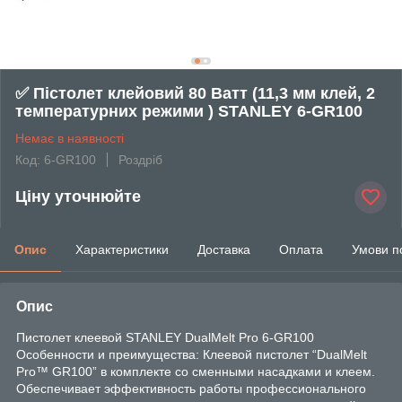
✅ Пістолет клейовий 80 Ватт (11,3 мм клей, 2
температурних режими ) STANLEY 6-GR100
Немає в наявності
Код: 6-GR100
Роздріб
Ціну уточнюйте
Опис
Характеристики
Доставка
Оплата
Умови п
Опис
Пистолет клеевой STANLEY DualMelt Pro 6-GR100
Особенности и преимущества: Клеевой пистолет “DualMelt
Pro™ GR100” в комплекте со сменными насадками и клеем.
Обеспечивает эффективность работы профессионального