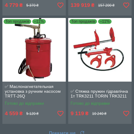
4 779
139 919
₴
₴
5 370 ₴
157 200 ₴
Топ продажів
–11%
Топ продажів
–11%
✅ Маслонагнетательная
установка з ручним насосом
✅ Стяжка пружин гідравлічна
TRTT-26Q
1т TRK3211 TORIN TRK3211
Готово до відправки
Готово до відправки
4 559
9 119
₴
₴
5 120 ₴
10 240 ₴
Показати ще