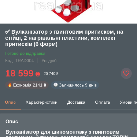
✅ Вулканізатор з гвинтовим притиском, на
стійці, 2 нагрівальні пластини, комплект
притисків (6 форм)
Готово до відправки
Код: TRAD004
Роздріб
18 599
₴
20 740 ₴
Економія
2141 ₴
Залишилось
9 днів
Опис
Характеристики
Доставка
Оплата
Умови п
Опис
Вулканізатор для шиномонтажу з гвинтовим