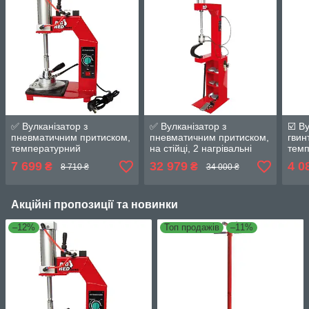
✅ Вулканізатор з
✅ Вулканізатор з
☑️ В
пневматичним притиском,
пневматичним притиском,
гвин
температурний
на стійці, 2 нагрівальні
тем
контролер, настільний, 1
пластини, комплект
конт
7 699
32 979
4 0
₴
₴
8 710 ₴
34 000 ₴
нагрівальна пласт
притисків (6 ф
нагр
Акційні пропозиції та новинки
–12%
Топ продажів
–11%