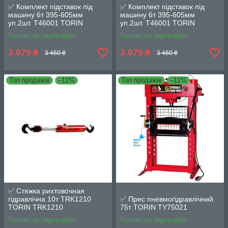
✅ Комплект підставок під
✅ Комплект підставок під
машину 6т 395-605мм
машину 6т 395-605мм
уп.2шт. T46001 TORIN
уп.2шт. T46001 TORIN
T46001
T46001
Готово до відправки
Готово до відправки
3 079
3 079
₴
₴
3 460 ₴
3 460 ₴
Топ продажів
–11%
Топ продажів
–11%
✅ Стяжка рихтовочная
гідравлічна 10т TRK1210
✅ Прес пневмогідравлічний
TORIN TRK1210
75т TORIN TY75021
Готово до відправки
Готово до відправки