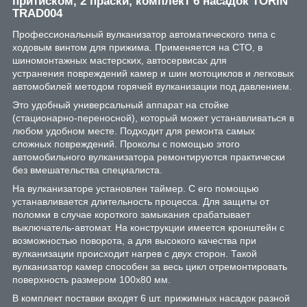
притиском, 2 праски, комплект 6 насадок TORIN
TRAD004
Профессиональный вулканизатор автоматического типа с
ходовым винтом для прижима. Применяется на СТО, в
шиномонтажных мастерских, автосервисах для
устранения повреждений камер и шин мотоциклов и легковых
автомобилей методом горячей вулканизации под давлением.
Это удобный универсальный аппарат на стойке
(стационарно-переносной), который может устанавливаться в
любом удобном месте. Подходит для ремонта самых
сложных повреждений. Проколы с помощью этого
автомобильного вулканизатора ремонтируются практически
без вмешательства специалиста.
На вулканизаторе установлен таймер. С его помощью
устанавливается длительность процесса. Для защиты от
поломки в случае короткого замыкания срабатывает
выключатель-автомат. На конструкции имеется кронштейн с
возможностью поворота, а для высокого качества при
вулканизации происходит нагрев с двух сторон. Такой
вулканизатор камер способен за весь цикл отремонтировать
поверхность размером 100х80 мм.
В комплект поставки входят 6 шт. прижимных насадок разной