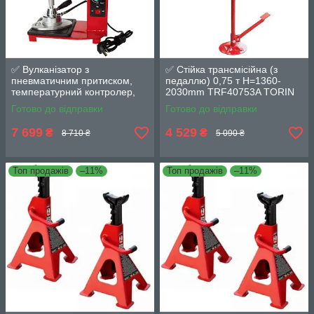
✅ Вулканізатор з
✅ Стійка трансмісійна (з
пневматичним притиском,
педаллю) 0,75 т Н=1360-
температурний контролер,
2030mm TRF40753A TORIN
настільний, 1 нагрівальна
TRF40753A
Готово до відправки
Готово до відправки
пласт
7 699
4 529
₴
₴
8 710 ₴
5 090 ₴
Топ продажів
–11%
Топ продажів
–11%