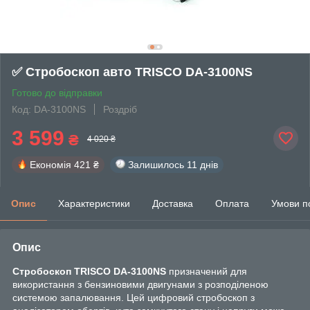
✅ Стробоскоп авто TRISCO DA-3100NS
Готово до відправки
Код: DA-3100NS
Роздріб
3 599
₴
4 020 ₴
Економія
421 ₴
Залишилось
11 днів
Опис
Характеристики
Доставка
Оплата
Умови п
Опис
Стробоскоп TRISCO DA-3100NS
призначений для
використання з бензиновими двигунами з розподіленою
системою запалювання. Цей цифровий стробоскоп з