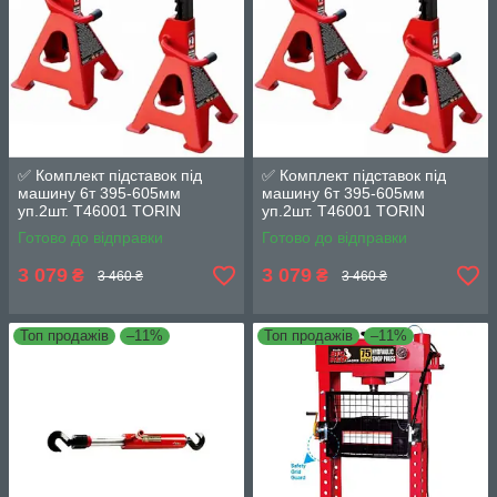
✅ Комплект підставок під
✅ Комплект підставок під
машину 6т 395-605мм
машину 6т 395-605мм
уп.2шт. T46001 TORIN
уп.2шт. T46001 TORIN
T46001
T46001
Готово до відправки
Готово до відправки
3 079
3 079
₴
₴
3 460 ₴
3 460 ₴
Топ продажів
–11%
Топ продажів
–11%