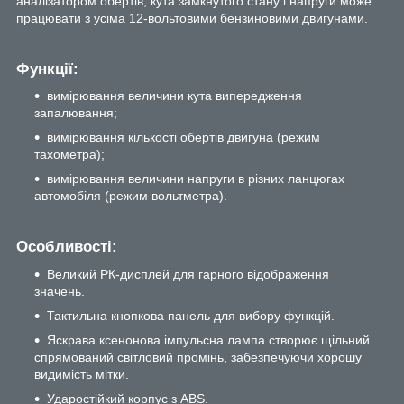
аналізатором обертів, кута замкнутого стану і напруги може
працювати з усіма 12-вольтовими бензиновими двигунами.
Функції:
вимірювання величини кута випередження
запалювання;
вимірювання кількості обертів двигуна (режим
тахометра);
вимірювання величини напруги в різних ланцюгах
автомобіля (режим вольтметра).
Особливості:
Великий РК-дисплей для гарного відображення
значень.
Тактильна кнопкова панель для вибору функцій.
Яскрава ксенонова імпульсна лампа створює щільний
спрямований світловий промінь, забезпечуючи хорошу
видимість мітки.
Ударостійкий корпус з ABS.