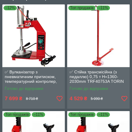
–12%
Топ продажів
–11%
✅ Вулканізатор з
✅ Стійка трансмісійна (з
пневматичним притиском,
педаллю) 0,75 т Н=1360-
температурний контролер,
2030mm TRF40753A TORIN
настільний, 1 нагрівальна
TRF40753A
Готово до відправки
Готово до відправки
пласт
7 699
4 529
₴
₴
8 710 ₴
5 090 ₴
Топ продажів
–11%
Топ продажів
–11%