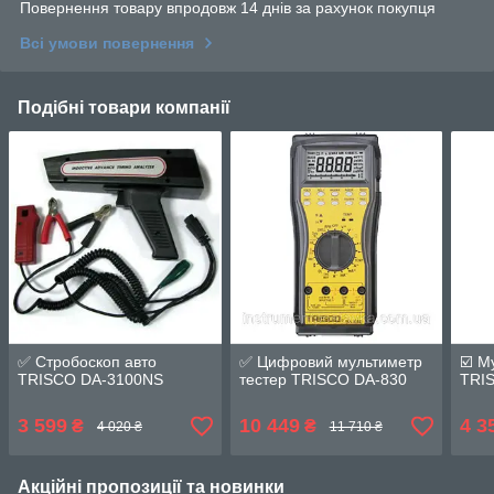
Повернення товару впродовж 14 днів за рахунок покупця
Всі умови повернення
Подібні товари компанії
✅ Стробоскоп авто
✅ Цифровий мультиметр
☑️ М
TRISCO DA-3100NS
тестер TRISCO DA-830
TRI
3 599
10 449
4 3
₴
₴
4 020 ₴
11 710 ₴
Акційні пропозиції та новинки