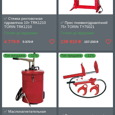
✅ Стяжка рихтовочная
гідравлічна 10т TRK1210
✅ Прес пневмогідравлічний
TORIN TRK1210
75т TORIN TY75021
Готово до відправки
Готово до відправки
4 779
139 919
₴
₴
5 370 ₴
157 200 ₴
Топ продажів
–11%
Топ продажів
–11%
✅ Маслонагнетательная