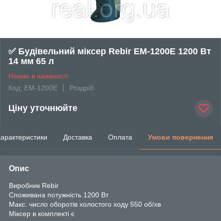
✅ Будівельний міксер Rebir ЕМ-1200Е 1200 Вт
14 мм 65 л
Немає в наявності
Код: EМ-1200Е
Роздріб
Ціну уточнюйте
арактеристики
Доставка
Оплата
Умови повернення
Опис
Виробник Rebir
Споживана потужність 1200 Вт
Макс. число оборотів холостого ходу 550 об/хв
Міксер в комплекті є