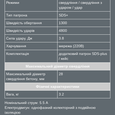
Режими
свердління / свердління з
ударом / удар
Тип патрона
SDS+
Швидкість обертання
1300
Швидкість ударів
4800
Сила удару, Дж
3.8
Харчування
мережа (220В)
Комплектація
додатковий патрон SDS-plus
/ кейс
Максимальний діаметр свердління
Максимальний діаметр
28
свердління бетону, мм
Фізичні характеристики
Вага, кг
3.2
Номінальний струм: 5.5 А
Електродвигун: однофазний колекторний з подвійною
ізоляцією