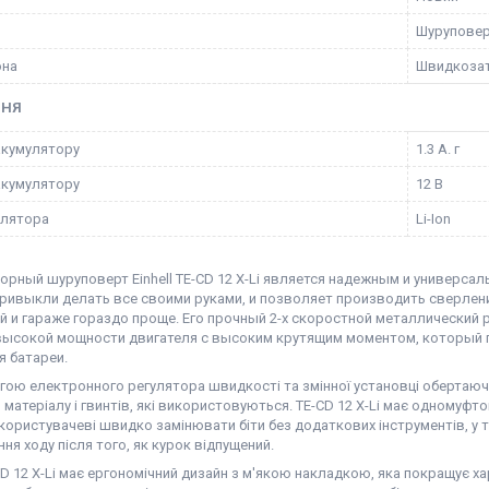
Шурупове
она
Швидкоза
ННЯ
акумулятору
1.3 А. г
акумулятору
12 В
улятора
Li-Ion
орный шуруповерт Einhell TE-CD 12 X-Li является надежным и универса
ривыкли делать все своими руками, и позволяет производить сверление
й и гараже гораздо проще. Его прочный 2-х скоростной металлический
высокой мощности двигателя с высоким крутящим моментом, который п
я батареи.
гою електронного регулятора швидкості та змінної установці обертаю
 матеріалу і гвинтів, які використовуються. TE-CD 12 X-Li має одномуф
ористувачеві швидко замінювати біти без додаткових інструментів, у т
я ходу після того, як курок відпущений.
-CD 12 X-Li має ергономічний дизайн з м'якою накладкою, яка покращує 