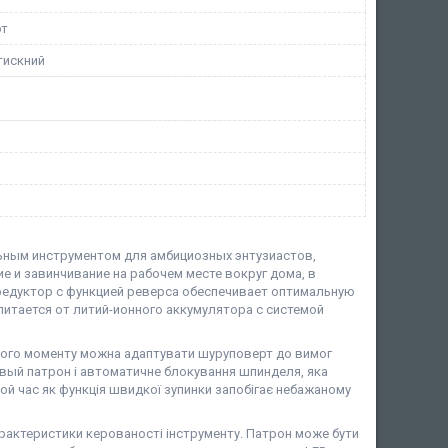
рт
тискний
льным инструментом для амбициозных энтузиастов,
 и завинчивание на рабочем месте вокруг дома, в
 редуктор с функцией реверса обеспечивает оптимальную
итается от литий-ионного аккумулятора с системой
чого моменту можна адаптувати шуруповерт до вимог
товый патрон і автоматичне блокування шпинделя, яка
ой час як функція швидкої зупинки запобігає небажаному
характеристики керованості інструменту. Патрон може бути