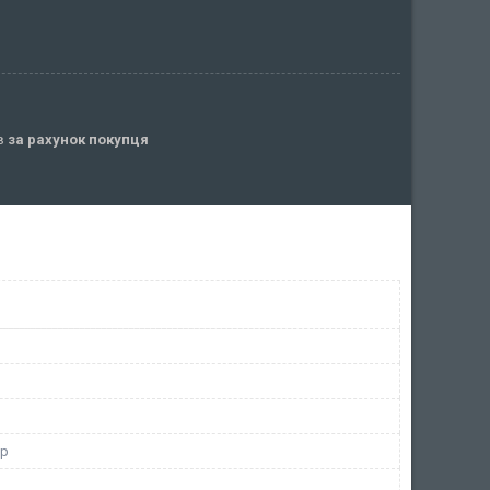
ів
за рахунок покупця
ор