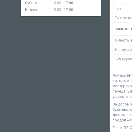
Субота
10:00
17:00
Тип
Неділя
10:00
17:00
Тип патр
ЖИВЛЕ
Ємність 
Напруга 
Тип акум
Аккумулят
которые п
мастерско
передачу 
управлени
За допомо
будь-якого
дозволяє к
продовженн
Einhell TE