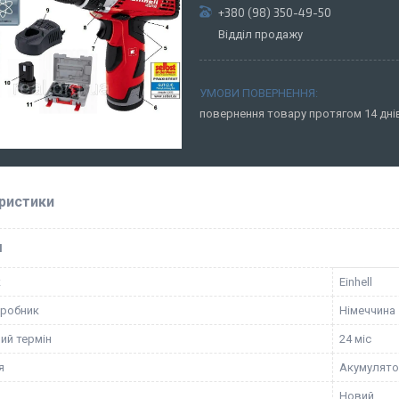
+380 (98) 350-49-50
Відділ продажу
повернення товару протягом 14 дн
ристики
І
к
Einhell
иробник
Німеччина
ий термін
24 міс
я
Акумулят
Новий