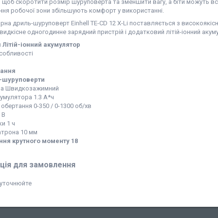
, щоб скоротити розмір шуруповерта та зменшити вагу, а біти можуть 
ання робочої зони збільшують комфорт у використанні.
на дриль-шуруповерт Einhell TE-CD 12 X-Li поставляється з високоякіс
видкісне одногодинне зарядний пристрій і додатковий літій-іонний аку
Літій-іонний акумулятор
собливості
вання
і-шуруповерти
на Швидкозажимний
умулятора 1.3 А*ч
обертання 0-350 / 0-1300 об/хв
 В
и 1 ч
атрона 10 мм
ня крутного моменту 18
ція для замовлення
 уточнюйте