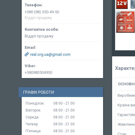
+380 (98) 350-49-50
Відділ продажу
Відділ продажу
real.org.ua@gmail.com
Характе
+380983504950
ОСНОВН
ГРАФІК РОБОТИ
Виробни
Понеділок
08:00
21:00
Країна в
Вівторок
08:00
21:00
Гарантійн
Середа
08:00
21:00
Четвер
08:00
21:00
Живленн
Пʼятниця
08:00
21:00
Стан