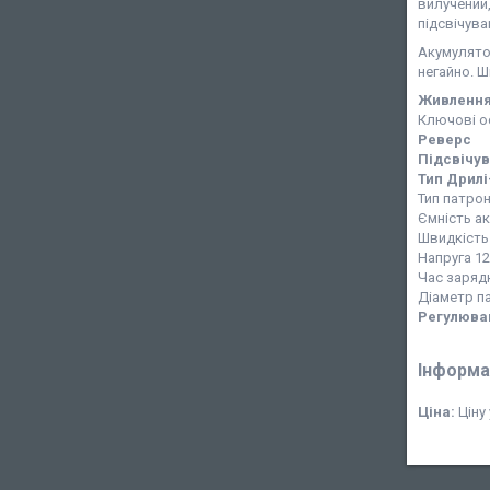
вилучений
підсвічув
Акумулятор
негайно. Ш
Живлення 
Ключові о
Реверс
Підсвічу
Тип Дрил
Тип патро
Ємність ак
Швидкість 
Напруга 12
Час зарядк
Діаметр п
Регулюван
Інформа
Ціна:
Ціну