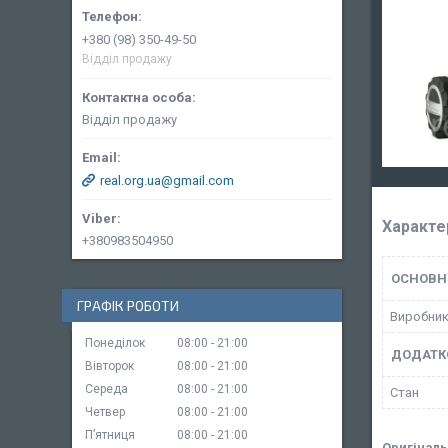
+380 (98) 350-49-50
Відділ продажу
Відділ продажу
real.org.ua@gmail.com
Характе
+380983504950
ОСНОВН
ГРАФІК РОБОТИ
Виробни
Понеділок
08:00
21:00
ДОДАТК
Вівторок
08:00
21:00
Середа
08:00
21:00
Стан
Четвер
08:00
21:00
Пʼятниця
08:00
21:00
Оригіналь