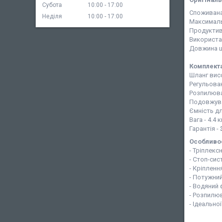
Субота
10:00
17:00
Споживана
Неділя
10:00
17:00
Максимальн
Продуктив
Використа
Довжина ш
Комплекта
Шланг вис
Регульова
Розпилюва
Подовжува
Ємність д
Вага - 4.4 к
Гарантія -
Особливос
- Тріплек
- Стоп-сис
- Кріпленн
- Потужний
- Водяний
- Розпилю
- Ідеально