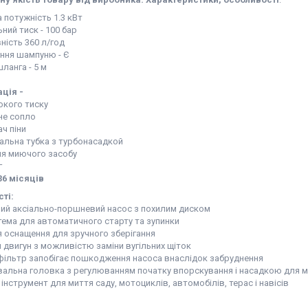
 потужність 1.3 кВт
ий тиск - 100 бар
ність 360 л/год
ння шампуню - Є
ланга - 5 м
ція -
окого тиску
не сопло
ч піни
льна тубка з турбонасадкой
ля миючого засобу
г
36 місяців
ті:
сний аксіально-поршневий насос з похилим диском
тема для автоматичного старту та зупинки
я оснащення для зручного зберігання
 двигун з можливістю заміни вугільних щіток
 фільтр запобігає пошкодження насоса внаслідок забруднення
вальна головка з регулюванням початку впорскування і насадкою для 
ї інструмент для миття саду, мотоциклів, автомобілів, терас і навісів